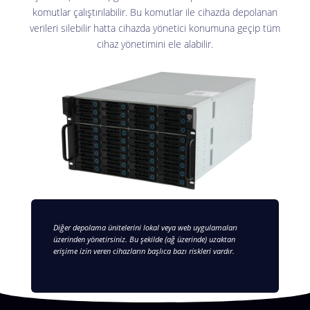
komutlar çalıştırılabilir. Bu komutlar ile cihazda depolanan
verileri silebilir hatta cihazda yönetici konumuna geçip tüm
cihaz yönetimini ele alabilir.
Diğer depolama ünitelerini lokal veya web uygulamaları
üzerinden yönetirsiniz. Bu şekilde (ağ üzerinde) uzaktan
erişime izin veren cihazların başlıca bazı riskleri vardır.