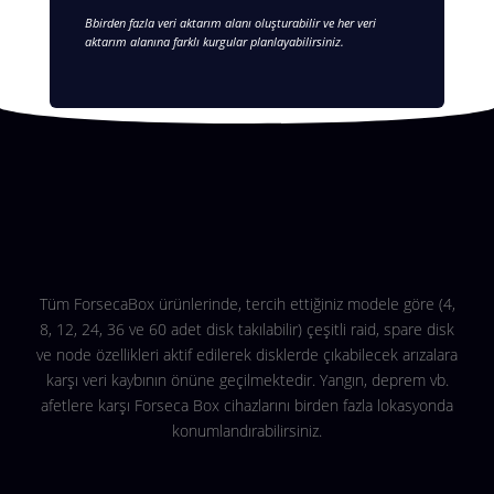
Bbirden fazla veri aktarım alanı oluşturabilir ve her veri
aktarım alanına farklı kurgular planlayabilirsiniz.
Tüm ForsecaBox ürünlerinde, tercih ettiğiniz modele göre (4,
8, 12, 24, 36 ve 60 adet disk takılabilir) çeşitli raid, spare disk
ve node özellikleri aktif edilerek disklerde çıkabilecek arızalara
karşı veri kaybının önüne geçilmektedir. Yangın, deprem vb.
afetlere karşı Forseca Box cihazlarını birden fazla lokasyonda
konumlandırabilirsiniz.