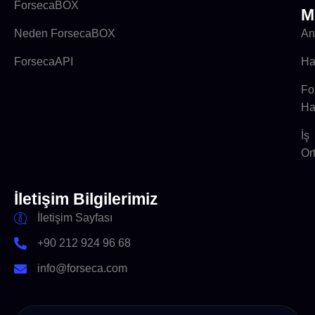
ForsecaBOX
M
Neden ForsecaBOX
An
ForsecaAPI
Ha
Fo
Ha
İş
Or
İletişim Bilgilerimiz
İletişim Sayfası
+90 212 924 96 68
info@forseca.com