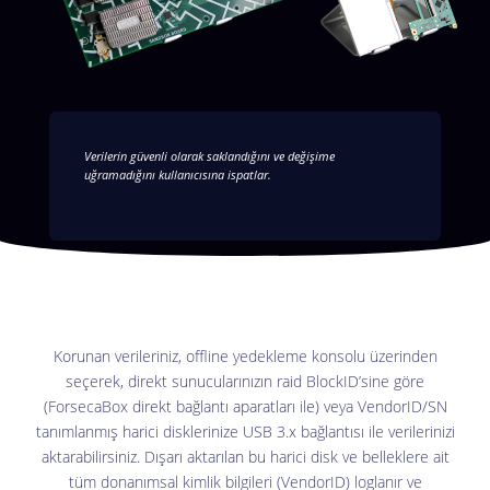
Verilerin güvenli olarak saklandığını ve değişime
uğramadığını kullanıcısına ispatlar.
Korunan verileriniz, offline yedekleme konsolu üzerinden
seçerek, direkt sunucularınızın raid BlockID’sine göre
(ForsecaBox direkt bağlantı aparatları ile) veya VendorID/SN
tanımlanmış harici disklerinize USB 3.x bağlantısı ile verilerinizi
aktarabilirsiniz. Dışarı aktarılan bu harici disk ve belleklere ait
tüm donanımsal kimlik bilgileri (VendorID) loglanır ve