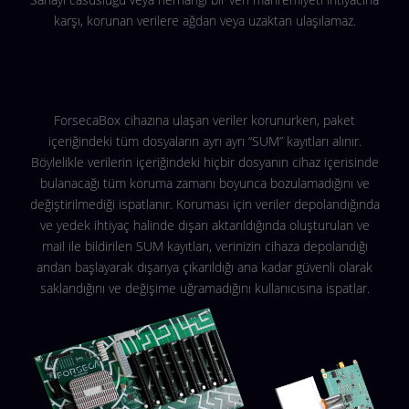
karşı, korunan verilere ağdan veya uzaktan ulaşılamaz.
ForsecaBox cihazına ulaşan veriler korunurken, paket
içeriğindeki tüm dosyaların ayrı ayrı “SUM” kayıtları alınır.
Böylelikle verilerin içeriğindeki hiçbir dosyanın cihaz içerisinde
bulanacağı tüm koruma zamanı boyunca bozulamadığını ve
değiştirilmediği ispatlanır. Koruması için veriler depolandığında
ve yedek ihtiyaç halinde dışarı aktarıldığında oluşturulan ve
mail ile bildirilen SUM kayıtları, verinizin cihaza depolandığı
andan başlayarak dışarıya çıkarıldığı ana kadar güvenli olarak
saklandığını ve değişime uğramadığını kullanıcısına ispatlar.