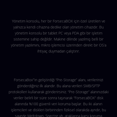
Yönetim konsolu, her bir ForsecaBOX için özel üretilen ve
yalnızca kendi cihazına dedike olan yönetim cihazıdır. Bu
yönetim konsolu bir tablet PC veya PDA gibi bir işletim
sistemine sahip değildir. Makine dilinde yazılmış belli bir
yönetim yazılımını, mikro işlemcisi üzerinden direkt bir OS’a
ihtiyaç duymadan çalıştırır.
ForsecaBox”’ın geliştirdiği “Pre-Storage” alanı, verilerinizi
gönderdiğiniz ilk alandır. Bu alana verileri SMB/SFTP
protokolleri kullanarak gönderirsiniz. “Pre-Storage” alanınızdaki
veriler belirli bir süre sonra taşınarak “ForsecaBOX” disk
alanında %100 güvenli veri koruma başlar. Bu iki alanın
işlemcileri ve diskleri birbirinden fiziksel olarakda ayrıdır, bu
sayede Meltdown, Spectre vb. ataklarına karşı koruma