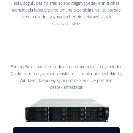
eski, soğuk, pasif olarak adlandırdığımız yedeklerinizi cihaz
içerisindeki kalıcı arşiv bölümüne aktarabilirsiniz. Bu sayede
verinin üzerine yazmadan her bir veriyi ayrı olarak
saklayabilirsiniz.
ForsecaBox cihazı tüm yedekleme programları ile uyumludur.
Çünkü tüm programların ve işletim sistemlerinin desteklediği
Windows dosya paylaşım protokollerini ve portlarını
desteklemektedir.