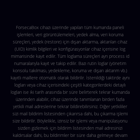
ForsecaBox cihazı üzerinde yapılan tüm kumanda paneli
işlemleri, veri görüntülemeleri, yedek alma, veri koruma
süreçleri, yedek (restore) için dışarı aktarma, aktarılan cihaz
(UID) kimlik bilgileri ve konfigürasyonlar cihaz içerisine log
mimarisinde kayıt edilir. Tüm loglama süreçleri ayrı process id
numaralarıyla kayıt ve takip edilir. Bazı rutin loglar (yönetim
konsolu takılması, yedekleme, koruma ve dışarı aktarım vb.)
kayıtlı maillere otomatik olarak bildirilir. İstenildiği taktirde aynı
logları veya cihaz içerisindeki çeşitli kategorilerdeki detaylı
logları ise iki tarih arasında bir süre belirterek tekrar kumanda
üzerinden alabilir, cihaz üzerinde tanımlanan birden fazla
yetkili mail adreslerine tekrar bildirebilirsiniz. Diğer yetkililer
sizi mail bildirim listesinden çıkarırsa dahi, bu çıkarma işlemi
size bildirilir. Böylelikle, izinsiz bir işlemi veya manipülasyonu
sizden gizlemek için bildirim listesinden mail adresinizi
kaldırsalar dahi, bu bildirimler bir süre daha gelmeye devam