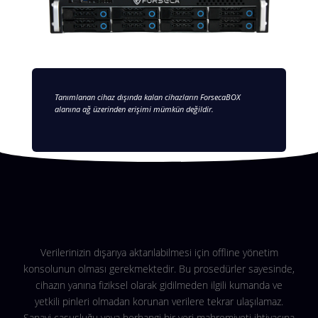
Tanımlanan cihaz dışında kalan cihazların ForsecaBOX
alanına ağ üzerinden erişimi mümkün değildir.
Verilerinizin dışarıya aktarılabilmesi için offline yönetim
konsolunun olması gerekmektedir. Bu prosedürler sayesinde,
cihazın yanına fiziksel olarak gidilmeden ilgili kumanda ve
yetkili pinleri olmadan korunan verilere tekrar ulaşılamaz.
Sanayi casusluğu veya herhangi bir veri mahremiyeti ihtiyacına