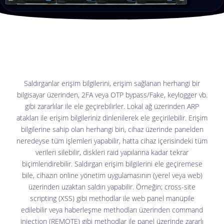
Saldırganlar erişim bilgilerini, erişim sağlanan herhangi bir
bilgisayar üzerinden, 2FA veya OTP bypass/Fake, keylogger vb.
gibi zararlılar ile ele geçirebilirler. Lokal ağ üzerinden ARP
atakları ile erişim bilgileriniz dinlenilerek ele geçirilebilir. Erişim
bilgilerine sahip olan herhangi biri, cihaz üzerinde panelden
neredeyse tüm işlemleri yapabilir, hatta cihaz içerisindeki tüm
verileri silebilir, diskleri raid yapılarına kadar tekrar
biçimlendirebilir. Saldırgan erişim bilgilerini ele geçiremese
bile, cihazın online yönetim uygulamasının (yerel veya web)
üzerinden uzaktan saldırı yapabilir. Örneğin; cross-site
scripting (XSS) gibi methodlar ile web panel manüpile
edilebilir veya haberleşme methodları üzerinden command
injection (REMOTE) gibi methodlar ile panel üzerinde zararlı