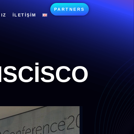
PARTNERS
IZ
İLETIŞIM
NSCISCO