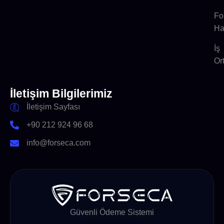
Fo
Ha
İş
Or
İletişim Bilgilerimiz
İletişim Sayfası
+90 212 924 96 68
info@forseca.com
Güvenli Ödeme Sistemi